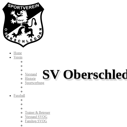
Home
Verein
SV Oberschled
Vorstand
Historie
Sportwerbung
Fussball
Trainer & Betreuer
Vorstand SVOG
Fanshop SVOG