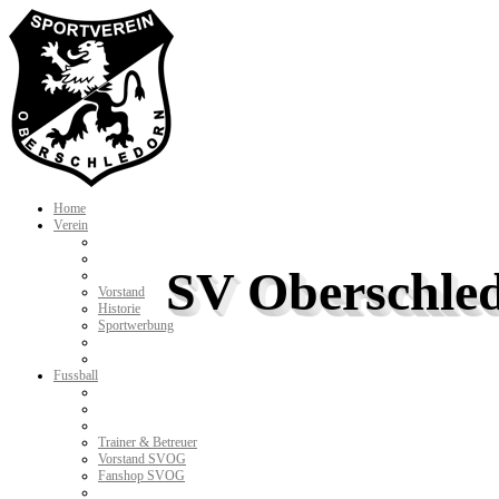
Home
Verein
SV Oberschled
Vorstand
Historie
Sportwerbung
Fussball
Trainer & Betreuer
Vorstand SVOG
Fanshop SVOG