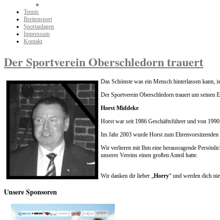
Tennis
Breitensport
Sportanlagen
Impressum
Kontakt
Der Sportverein Oberschledorn trauert
Das Schönste was ein Mensch hinterlassen kann, is
Der Sportverein Oberschledorn trauert um seinen 
Horst Middeke
Horst war seit 1986 Geschäftsführer und von 1990
Im Jahr 2003 wurde Horst zum Ehrenvorsitzenden 
Wir verlieren mit Ihm eine herausragende Persönlic
unseres Vereins einen großen Anteil hatte.
Wir danken dir lieber „
Horry
“ und werden dich nie
Unsere
Sponsoren