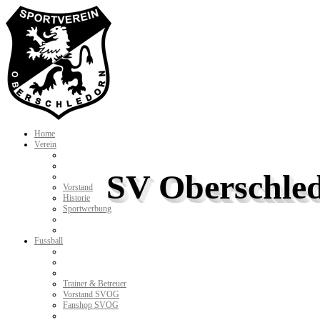
Home
Verein
SV Oberschled
Vorstand
Historie
Sportwerbung
Fussball
Trainer & Betreuer
Vorstand SVOG
Fanshop SVOG