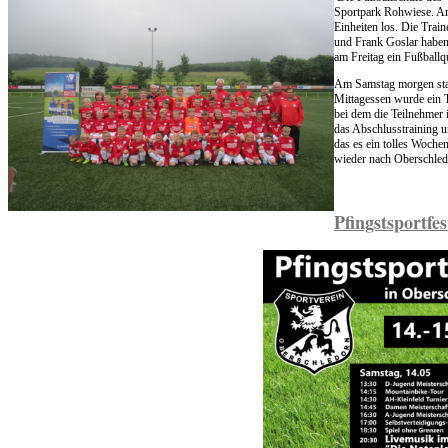
Sportpark Rohwiese. Am 
Einheiten los. Die Trai
und Frank Goslar haben
am Freitag ein Fußballq
Am Samstag morgen sta
Mittagessen wurde ein T
bei dem die Teilnehmer 
das Abschlusstraining u
das es ein tolles Woch
wieder nach Oberschled
Pfingstsportfe