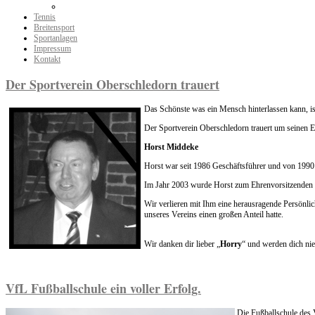
Tennis
Breitensport
Sportanlagen
Impressum
Kontakt
Der Sportverein Oberschledorn trauert
Das Schönste was ein Mensch hinterlassen kann, is
Der Sportverein Oberschledorn trauert um seinen 
Horst Middeke
Horst war seit 1986 Geschäftsführer und von 1990
Im Jahr 2003 wurde Horst zum Ehrenvorsitzenden 
Wir verlieren mit Ihm eine herausragende Persönlic
unseres Vereins einen großen Anteil hatte.
Wir danken dir lieber „
Horry
“ und werden dich nie
VfL Fußballschule ein voller Erfolg.
Die Fußballschule des