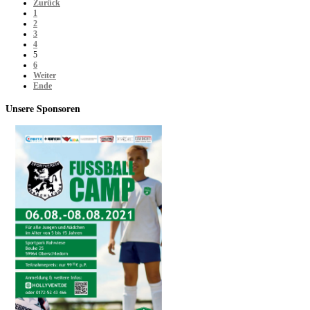
Zurück
1
2
3
4
5
6
Weiter
Ende
Unsere
Sponsoren