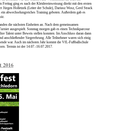
Freitag ging es nach der Kleidereinweisung direkt mit den ersten
ner Jürgen Holletzek (Leiter der Schule), Dariusz Wosz, Gerd Strack
 ein abwechselungreiches Training geboten. Außerdem gab es
uiz.
nden die nächsten Einheiten an. Nach dem gemeinsamen
urnier ausgespielt. Sonntag morgen gab es einen Technikparcour
ihre Talent unter Beweis stellen konnten. Im Anschluss daran dann
nd anschließender Siegerehrung. Alle Teilnehmer waren sich einig
enende war. Auch im nächsten Jahr kommt die VfL-Fußballschule
orn. Termin ist der 14.07.-16.07.2017.
st 2016