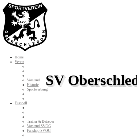
Home
Verein
SV Oberschled
Vorstand
Historie
Sportwerbung
Fussball
Trainer & Betreuer
Vorstand SVOG
Fanshop SVOG