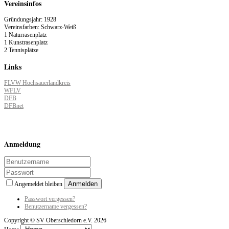
Vereinsinfos
Gründungsjahr: 1928
Vereinsfarben: Schwarz-Weiß
1 Naturrasenplatz
1 Kunstrasenplatz
2 Tennisplätze
Links
FLVW Hochsauerlandkreis
WFLV
DFB
DFBnet
Anmeldung
Anmelden
Angemeldet bleiben
Passwort vergessen?
Benutzername vergessen?
Copyright ©
SV Oberschledorn e.V.
2026