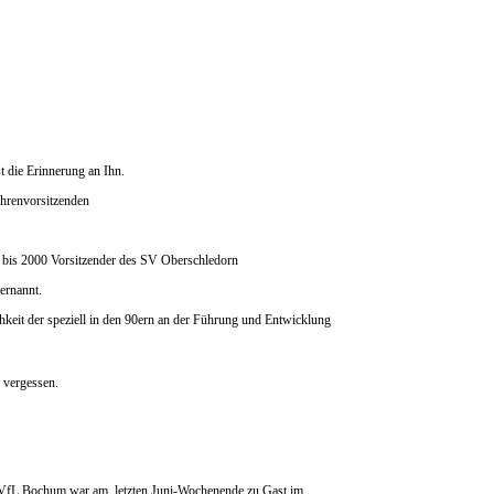
t die Erinnerung an Ihn.
Ehrenvorsitzenden
 bis 2000 Vorsitzender des SV Oberschledorn
ernannt.
hkeit der speziell in den 90ern an der Führung und Entwicklung
 vergessen.
 VfL Bochum war am letzten Juni-Wochenende zu Gast im